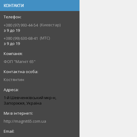
КОНТАКТИ
Киевстар
+380 (97) 993-44-54
з 9 до 19
МТС
+380 (99) 630-68-41
з 9 до 19
ФОП "Магніт 65"
Костянтин
1-й Шевченківський мкр-н,
Запоріжжя, Україна
http://magnit65.com.ua