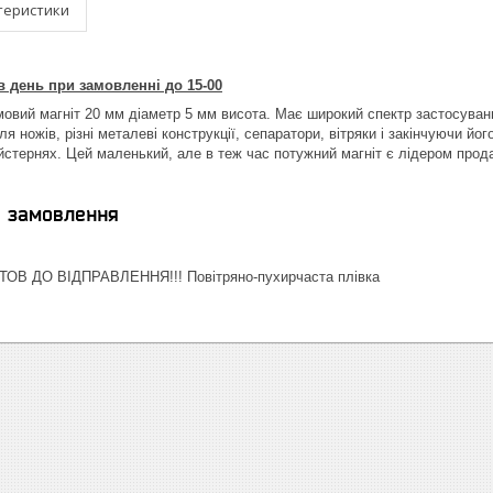
теристики
 день при замовленні до 15-00
овий магніт 20 мм діаметр 5 мм висота. Має широкий спектр застосуван
ля ножів, різні металеві конструкції, сепаратори, вітряки і закінчуючи й
йстернях. Цей маленький, але в теж час потужний магніт є лідером прод
я замовлення
ТОВ ДО ВІДПРАВЛЕННЯ!!! Повітряно-пухирчаста плівка