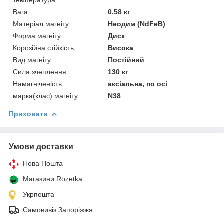
Вага
0.58 кг
Матеріал магніту
Неодим (NdFeB)
Форма магніту
Диск
Корозійна стійкість
Висока
Вид магніту
Постійний
Сила зчеплення
130 кг
Намагніченість
аксіальна, по осі
марка(клас) магніту
N38
Приховати
Умови доставки
Нова Пошта
Магазини Rozetka
Укрпошта
Самовивіз Запоріжжя