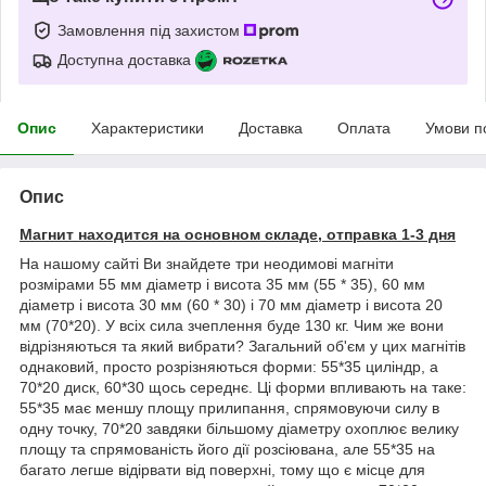
Замовлення під захистом
Доступна доставка
Опис
Характеристики
Доставка
Оплата
Умови п
Опис
Магнит находится на основном складе, отправка 1-3 дня
На нашому сайті Ви знайдете три неодимові магніти
розмірами 55 мм діаметр і висота 35 мм (55 * 35), 60 мм
діаметр і висота 30 мм (60 * 30) і 70 мм діаметр і висота 20
мм (70*20). У всіх сила зчеплення буде 130 кг. Чим же вони
відрізняються та який вибрати? Загальний об'єм у цих магнітів
однаковий, просто розрізняються форми: 55*35 циліндр, а
70*20 диск, 60*30 щось середнє. Ці форми впливають на таке:
55*35 має меншу площу прилипання, спрямовуючи силу в
одну точку, 70*20 завдяки більшому діаметру охоплює велику
площу та спрямованість його дії розсіювана, але 55*35 на
багато легше відірвати від поверхні, тому що є місце для