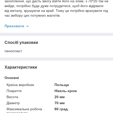
захоплення, що дасть змогу взяти його на злам, з 70*20 так не
вийде, потрібно буде дуже потрудитися, щоб його відірвати
від металу, зрушуючи на край. Тому це потрібно врахувати під
час вибору цих потужних магнітів.
Приховати
Спосіб упаковки
пенопласт
Характеристики
Основні
Країна виробник
Польща
Покриття
Нікель-хром
Висота
20 мм
Діаметр
70 мм
Максимальна робоча
80 град.
температура