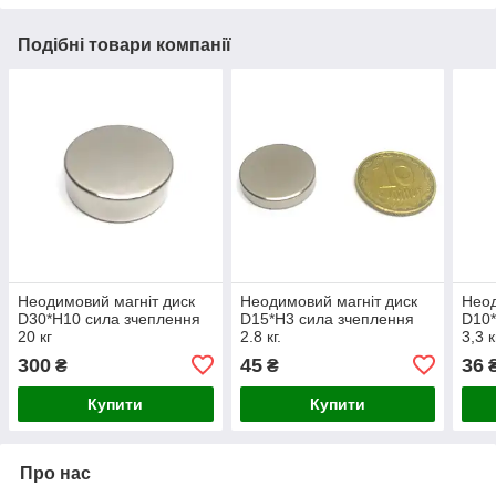
Подібні товари компанії
Неодимовий магніт диск
Неодимовий магніт диск
Неод
D30*H10 сила зчеплення
D15*H3 сила зчеплення
D10*
20 кг
2.8 кг.
3,3 к
300
45
36
₴
₴
Купити
Купити
Про нас