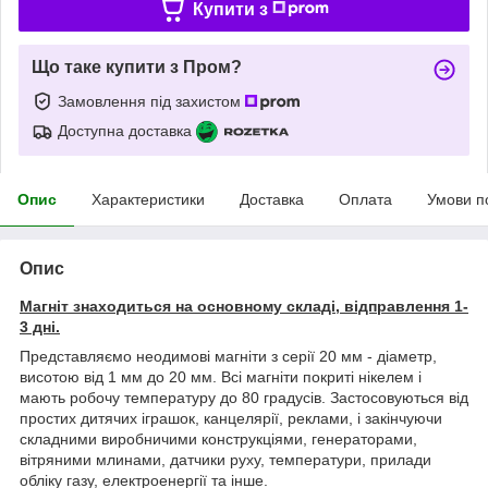
Купити з
Що таке купити з Пром?
Замовлення під захистом
Доступна доставка
Опис
Характеристики
Доставка
Оплата
Умови п
Опис
Магніт знаходиться на основному складі, відправлення 1-
3 дні.
Представляємо неодимові магніти з серії 20 мм - діаметр,
висотою від 1 мм до 20 мм. Всі магніти покриті нікелем і
мають робочу температуру до 80 градусів. Застосовуються від
простих дитячих іграшок, канцелярії, реклами, і закінчуючи
складними виробничими конструкціями, генераторами,
вітряними млинами, датчики руху, температури, прилади
обліку газу, електроенергії та інше.