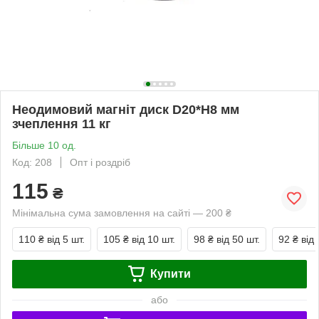
Неодимовий магніт диск D20*H8 мм
зчеплення 11 кг
Більше 10 од.
Код: 208
Опт і роздріб
115
₴
Мінімальна сума замовлення на сайті — 200 ₴
110 ₴
від 5 шт.
105 ₴
від 10 шт.
98 ₴
від 50 шт.
92 ₴
від
Купити
або