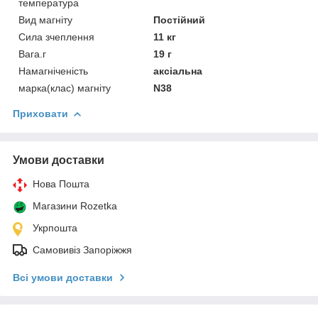
температура
Вид магніту
Постійний
Сила зчеплення
11 кг
Вага.г
19 г
Намагніченість
аксіальна
марка(клас) магніту
N38
Приховати
Умови доставки
Нова Пошта
Магазини Rozetka
Укрпошта
Самовивіз Запоріжжя
Всі умови доставки