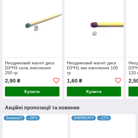
Неодимовий магніт диск
Неодимовий магніт диск
Неод
D3*H3 сила зчеплення
D3*H1 мм зчеплення 100
D3*H
250 гр
гр
120 
2,90
1,60
2,5
₴
₴
Купити
Купити
Акційні пропозиції та новинки
Знижка!!!
–26%
ЗНИЖКА!!!
–22%