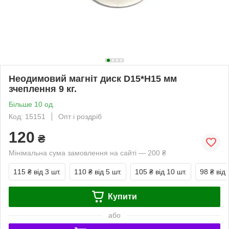
Неодимовий магніт диск D15*H15 мм
зчеплення 9 кг.
Більше 10 од.
Код: 15151
Опт і роздріб
120
₴
Мінімальна сума замовлення на сайті — 200 ₴
115 ₴
від 3 шт.
110 ₴
від 5 шт.
105 ₴
від 10 шт.
98 ₴
від 
Купити
або