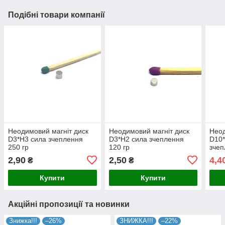
Подібні товари компанії
Неодимовий магніт диск
Неодимовий магніт диск
Неод
D3*H3 сила зчеплення
D3*H2 сила зчеплення
D10*
250 гр
120 гр
зчеп
2,90
2,50
4,4
₴
₴
Купити
Купити
Акційні пропозиції та новинки
Знижка!!!
–26%
ЗНИЖКА!!!
–22%