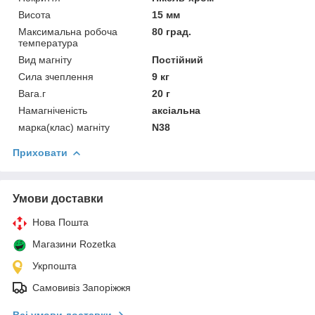
Висота
15 мм
Максимальна робоча
80 град.
температура
Вид магніту
Постійний
Сила зчеплення
9 кг
Вага.г
20 г
Намагніченість
аксіальна
марка(клас) магніту
N38
Приховати
Умови доставки
Нова Пошта
Магазини Rozetka
Укрпошта
Самовивіз Запоріжжя
Всі умови доставки