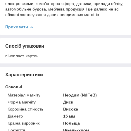
електро схеми, комп'ютерна сфера, датчики, прилади обліку,
автомобільне будова, меблева продукція І це далеко не всі
області застосування даних неодимових магнітів.
Приховати
Спосіб упаковки
пінопласт, картон
Характеристики
Основні
Матеріал магніту
Неодим (NdFeB)
Форма магніту
Диск
Корозійна стійкість
Висока
Діаметр
15 мм
Країна виробник
Польща
Покриття
Нікель-хром