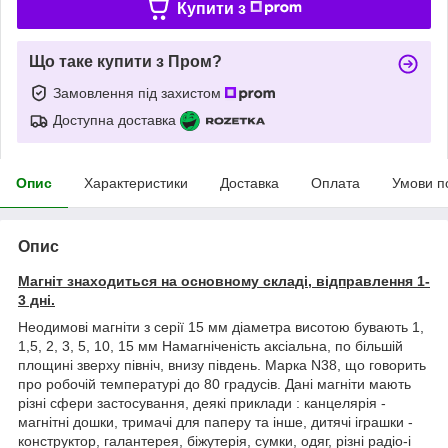
Купити з
Що таке купити з Пром?
Замовлення під захистом
Доступна доставка
Опис
Характеристики
Доставка
Оплата
Умови п
Опис
Магніт знаходиться на основному складі, відправлення 1-
3 дні.
Неодимові магніти з серії 15 мм діаметра висотою бувають 1,
1,5, 2, 3, 5, 10, 15 мм Намагніченість аксіальна, по більшій
площині зверху північ, внизу південь. Марка N38, що говорить
про робочій температурі до 80 градусів. Дані магніти мають
різні сфери застосування, деякі приклади : канцелярія -
магнітні дошки, тримачі для паперу та інше, дитячі іграшки -
конструктор, галантерея, біжутерія, сумки, одяг, різні радіо-і