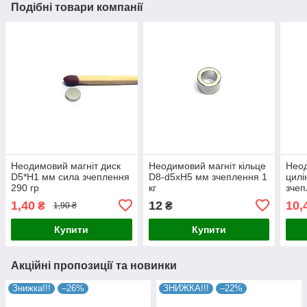
Подібні товари компанії
Неодимовий магніт диск
Неодимовий магніт кільце
Неод
D5*H1 мм сила зчеплення
D8-d5хH5 мм зчеплення 1
цилі
290 гр
кг
зчеп
1,40
12
10,
₴
₴
1,90 ₴
Купити
Купити
Акційні пропозиції та новинки
Знижка!!!
–26%
ЗНИЖКА!!!
–22%