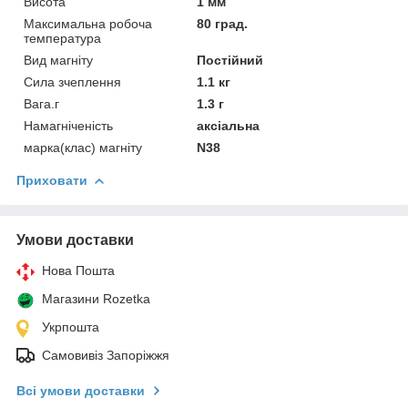
Висота
1 мм
Максимальна робоча
80 град.
температура
Вид магніту
Постійний
Сила зчеплення
1.1 кг
Вага.г
1.3 г
Намагніченість
аксіальна
марка(клас) магніту
N38
Приховати
Умови доставки
Нова Пошта
Магазини Rozetka
Укрпошта
Самовивіз Запоріжжя
Всі умови доставки