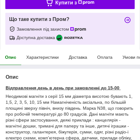
Купити з
Що таке купити з Пром?
Замовлення під захистом
Доступна доставка
Опис
Характеристики
Доставка
Оплата
Умови п
Опис
Відправлення день в день при замовленні до 15-00
Неодимові магніти з серії 15 мм діаметра висотою бувають 1,
1,5, 2, 3, 5, 10, 15 мм Намагніченість аксіальна, по більшій
площині зверху північ, внизу південь. Марка N38, що говорить
про робочій температурі до 80 градусів. Дані магніти мають
різні сфери застосування, деякі приклади : канцелярія -
магнітні дошки, тримачі для паперу та інше, дитячі іграшки -
конструктор, галантерея, біжутерія, сумки, одяг, різні радіо-і
електро схеми, комп'ютерна сфера, датчики, прилади обліку,