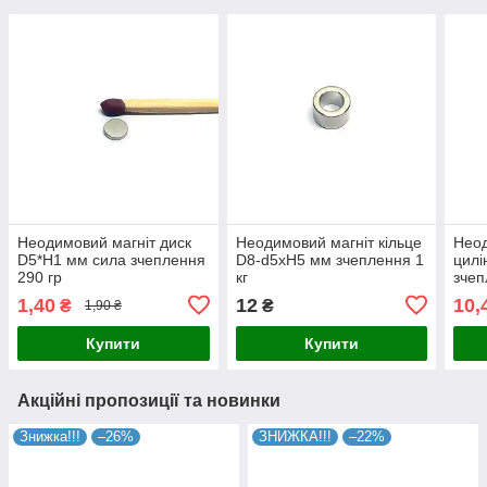
Неодимовий магніт диск
Неодимовий магніт кільце
Неод
D5*H1 мм сила зчеплення
D8-d5хH5 мм зчеплення 1
цилі
290 гр
кг
зчеп
1,40
12
10,
₴
₴
1,90 ₴
Купити
Купити
Акційні пропозиції та новинки
Знижка!!!
–26%
ЗНИЖКА!!!
–22%