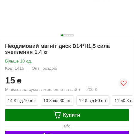
Неодимовий магніт диск D14*H1,5 сила
зчеплення 1.4 кг
Більше 10 од.
Код: 1415
Опт і роздріб
15
₴
Мінімальна сума замовлення на сайті — 200 ₴
14 ₴
від 10 шт.
13 ₴
від 30 шт.
12 ₴
від 50 шт.
11,50 ₴
ві
Купити
або