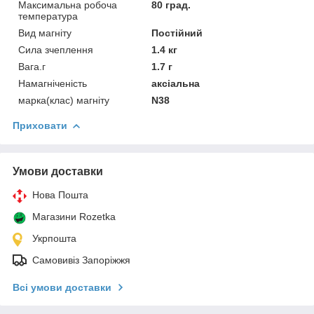
Максимальна робоча
80 град.
температура
Вид магніту
Постійний
Сила зчеплення
1.4 кг
Вага.г
1.7 г
Намагніченість
аксіальна
марка(клас) магніту
N38
Приховати
Умови доставки
Нова Пошта
Магазини Rozetka
Укрпошта
Самовивіз Запоріжжя
Всі умови доставки