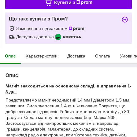
Купити з
Що таке купити з Пром?
Замовлення під захистом
Доступна доставка
Опис
Характеристики
Доставка
Оплата
Умови п
Опис
Магніт знаходиться на основному складі, відправлення 1-
3 дні.
Представляємо магніт неодимовий 14 мм і діаметром 1,5 мм
заввишки. Сила зчеплення 1.4 кг. нікельоване Покриття, що
добре захищає від корозії. Робоча температура магніту до 80
градусів. Сплав магніту неодим-залізо-бор. Марка N38.
Застосовується від найпростіших механізмів, наприклад
іграшки, канцелярія, галантерея, до складних систем,
наприклад радіо електроніка, комп'ютерна техніка, датчики,