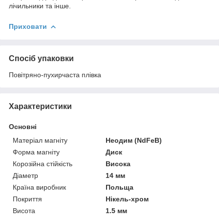
лічильники та інше.
Приховати
Спосіб упаковки
Повітряно-пухирчаста плівка
Характеристики
Основні
Матеріал магніту
Неодим (NdFeB)
Форма магніту
Диск
Корозійна стійкість
Висока
Діаметр
14 мм
Країна виробник
Польща
Покриття
Нікель-хром
Висота
1.5 мм