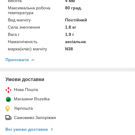
Висота
4 мм
Максимальна робоча
80 град.
температура
Вид магніту
Постійний
Сила зчеплення
1.8 кг
Вага.г
1.9 г
Намагніченість
аксіальна
марка(клас) магніту
N38
Приховати
Умови доставки
Нова Пошта
Магазини Rozetka
Укрпошта
Самовивіз Запоріжжя
Всі умови доставки