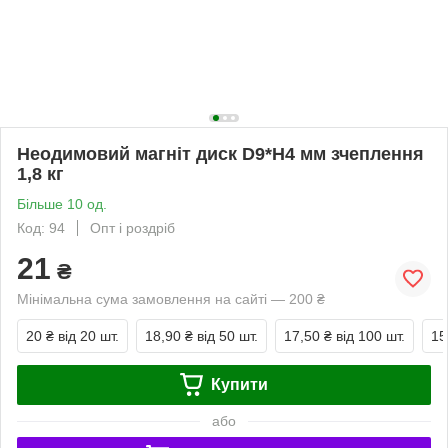
Неодимовий магніт диск D9*H4 мм зчеплення
1,8 кг
Більше 10 од.
Код: 94
Опт і роздріб
21
₴
Мінімальна сума замовлення на сайті — 200 ₴
20 ₴
від 20 шт.
18,90 ₴
від 50 шт.
17,50 ₴
від 100 шт.
15
Купити
або