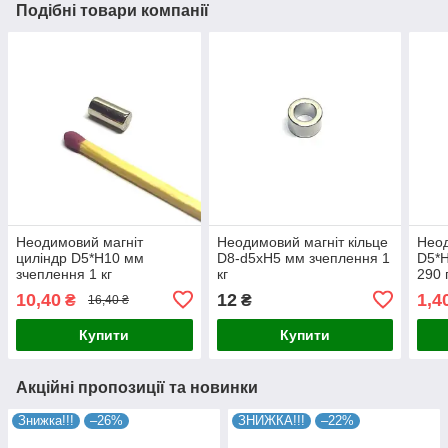
Подібні товари компанії
Неодимовий магніт
Неодимовий магніт кільце
Неод
циліндр D5*H10 мм
D8-d5хH5 мм зчеплення 1
D5*H
зчеплення 1 кг
кг
290 
10,40
12
1,4
₴
₴
16,40 ₴
Купити
Купити
Акційні пропозиції та новинки
Знижка!!!
–26%
ЗНИЖКА!!!
–22%