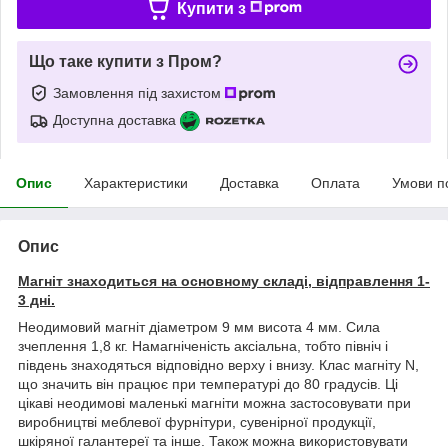
Купити з
Що таке купити з Пром?
Замовлення під захистом
Доступна доставка
Опис
Характеристики
Доставка
Оплата
Умови п
Опис
Магніт знаходиться на основному складі, відправлення 1-
3 дні.
Неодимовий магніт діаметром 9 мм висота 4 мм. Сила
зчеплення 1,8 кг. Намагніченість аксіальна, тобто північ і
південь знаходяться відповідно верху і внизу. Клас магніту N,
що значить він працює при температурі до 80 градусів. Ці
цікаві неодимові маленькі магніти можна застосовувати при
виробництві меблевої фурнітури, сувенірної продукції,
шкіряної галантереї та інше. Також можна використовувати