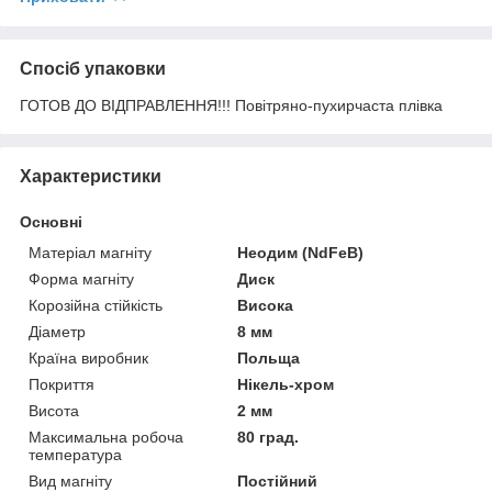
Спосіб упаковки
ГОТОВ ДО ВІДПРАВЛЕННЯ!!! Повітряно-пухирчаста плівка
Характеристики
Основні
Матеріал магніту
Неодим (NdFeB)
Форма магніту
Диск
Корозійна стійкість
Висока
Діаметр
8 мм
Країна виробник
Польща
Покриття
Нікель-хром
Висота
2 мм
Максимальна робоча
80 град.
температура
Вид магніту
Постійний