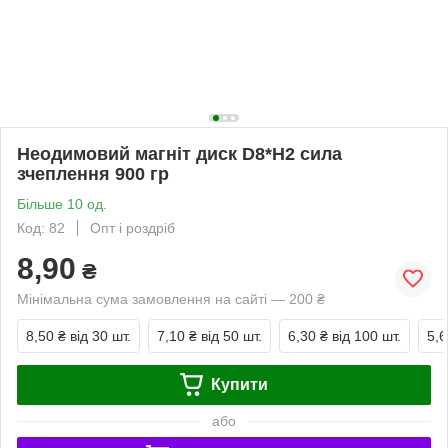
Неодимовий магніт диск D8*H2 сила
зчеплення 900 гр
Більше 10 од.
Код: 82
Опт і роздріб
8,90
₴
Мінімальна сума замовлення на сайті — 200 ₴
8,50 ₴
від 30 шт.
7,10 ₴
від 50 шт.
6,30 ₴
від 100 шт.
5,6
Купити
або