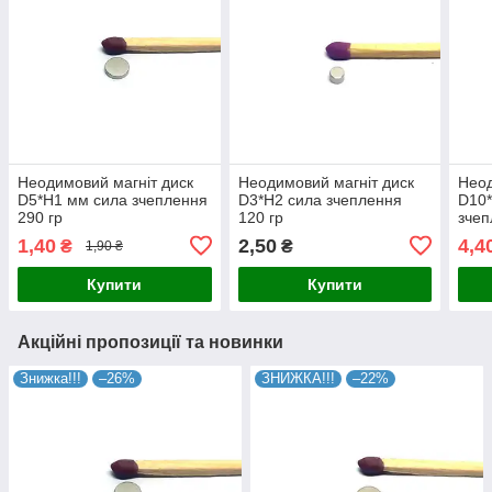
Неодимовий магніт диск
Неодимовий магніт диск
Неод
D5*H1 мм сила зчеплення
D3*H2 сила зчеплення
D10*
290 гр
120 гр
зчеп
1,40
2,50
4,4
₴
₴
1,90 ₴
Купити
Купити
Акційні пропозиції та новинки
Знижка!!!
–26%
ЗНИЖКА!!!
–22%