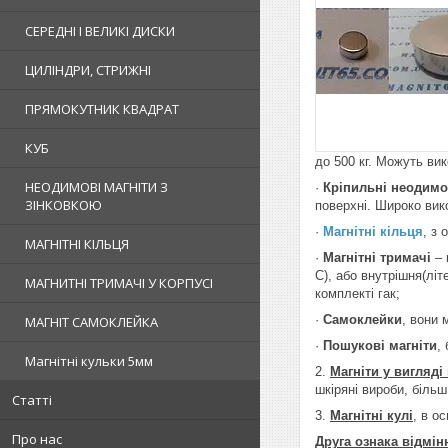
СЕРЕДНІ І ВЕЛИКІ ДИСКИ
ЦИЛІНДРИ, СТРИЖНІ
ПРЯМОКУТНИК КВАДРАТ
КУБ
до 500 кг. Можуть вик
НЕОДИМОВІ МАГНІТИ З
·
Кріпильні неодимо
ЗІНКОВКОЮ
поверхні. Широко вик
·
Магнітні кільця
, з
МАГНІТНІ КІЛЬЦЯ
·
Магнітні тримачі
– 
С), або внутрішня(літ
МАГНИТНІ ТРИМАЧІ У КОРПУСІ
комплекті гак;
·
Самоклейки
, вони 
МАГНІТ САМОКЛЕЙКА
·
Пошукові магніти
,
Магнітні кульки 5мм
2.
Магніти у вигляді
шкіряні вироби, біль
Статті
3.
Магнітні кулі
, в о
Про нас
Друга ознака відмін