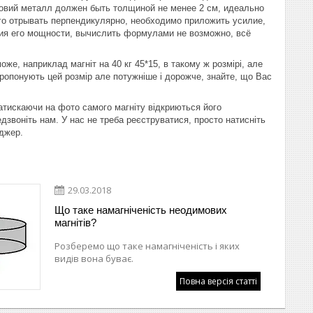
словий металл должен быть толщиной не менее 2 см, идеально
 его отрывать перпендикулярно, необходимо приложить усилие,
ения его мощности, вычислить формулами не возможно, всё
оже, наприклад магніт на 40 кг 45*15, в такому ж розмірі, але
 пропонують цей розмір але потужніше і дорожче, знайте, що Вас
атискаючи на фото самого магніту відкриються його
дзвоніть нам. У нас не треба реєструватися, просто натисніть
еджер.
29.03.2018
Що таке намагніченість неодимових
магнітів?
Розберемо що таке намагніченість і яких
видів вона буває.
Повна версія статті