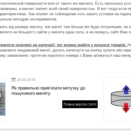
еталлической поверхности или от такого же магнита. Есть несколько у
 ржавчины, и магнит липнет всей своей поверхностью. И вот тогда если
арактеристиках. Как влияет не соблюдение хоть какого условия на пад
уально методом экспериментов.
ть від розміру магніту, ніж магніт тим більше він буде потужнішим, не м
ивитеся на більшості сайтів у магніта одна сила, а на якомусь сайті Вам
магніти поділені на категорії, які можна знайти у каталозі товарів.
Н
замовити неодимовий магніт, досить натиснути на кнопку купити або пере
орму замовлення. протягом короткого номера з Вами зв'яжеться наш мен
20.04.2018
Як правильно прив'язати мотузку до
пошукового магніту.
Повна версія статті